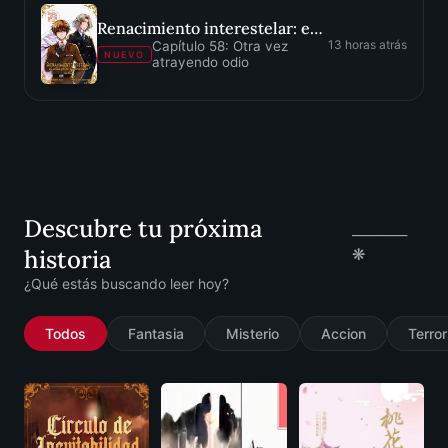
Renacimiento interestelar: es difícil pasar desapercibido
13 horas atrás
Capítulo 58: Otra vez
NUEVO
atrayendo odio
Descubre tu próxima
─────
historia
❋
¿Qué estás buscando leer hoy?
Todos
Fantasia
Misterio
Accion
Terror