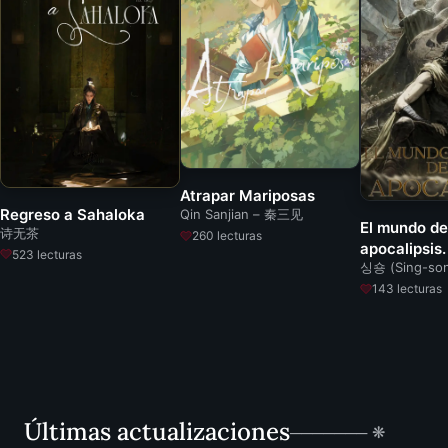
Atrapar Mariposas
Regreso a Sahaloka
Qin Sanjian – 秦三见
El mundo de
诗无茶
260 lecturas
apocalipsis.
523 lecturas
싱숑 (Sing-so
143 lecturas
Últimas actualizaciones
─────── ❋