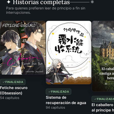
✦ Historias completas
─────── ❋
Para quienes prefieren leer de principio a fin sin
interrupciones.
FINALIZADA
Fetiche oscuro
FINALIZADA
(Obsession)
Sistema de
54 capítulos
FINALIZAD
recuperación de agua
El caballero
94 capítulos
al príncipe 