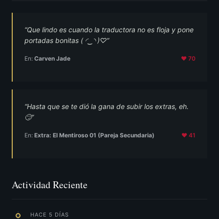
“Que lindo es cuando la traductora no es floja y pone
portadas bonitas (⁠ ⁠◜⁠‿⁠◝⁠ ⁠)⁠♡”
En:
Carven Jade
❤ 70
“Hasta que se te dió la gana de subir los extras, eh.
🙄”
En:
Extra: El Mentiroso 01 (Pareja Secundaria)
❤ 41
Actividad Reciente
HACE 5 DÍAS