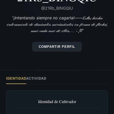
@21Rb_BINGQIU
“¡Intentando siempre no cagarla!――𝐸𝓈𝓉á𝓈 𝒽𝑒𝒸𝒽𝒶
𝑒𝓃𝓉𝑒𝓇𝒶𝓂𝑒𝓃𝓉𝑒 𝒹𝑒 𝒹𝒾𝓂𝒾𝓃𝓊𝓉𝑜𝓈 𝓂𝑜𝓋𝒾𝓂𝒾𝑒𝓃𝓉𝑜𝓈 𝑒𝓃 𝒻𝑜𝓇𝓂𝒶 𝒹𝑒 𝒻𝓁𝑒𝒸𝒽𝒶;
𝒶𝓂𝑜 𝒸𝒶𝒹𝒶 𝓊𝓃𝑜 𝒹𝑒 𝑒𝓁𝓁𝑜𝓈.𓂃 ࣪˖ ִֶָ𐀔”
COMPARTIR PERFIL
IDENTIDAD
ACTIVIDAD
Identidad de Cultivador