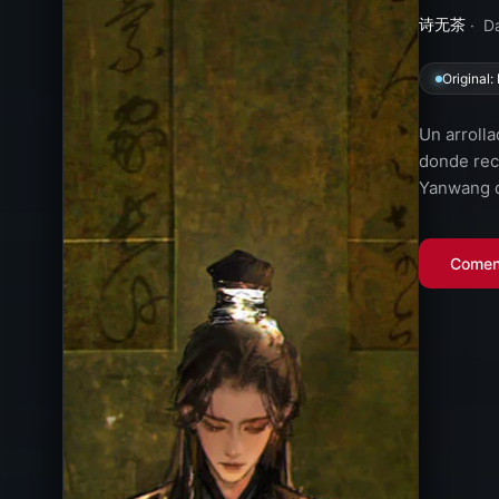
诗无茶
· Da
Original:
Un arrolla
donde rec
Yanwang d
Comen