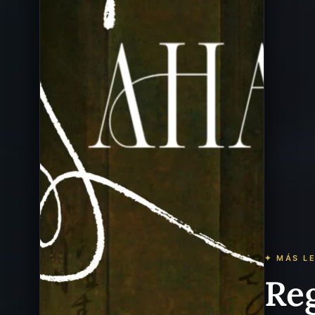
✦ MÁS L
Re