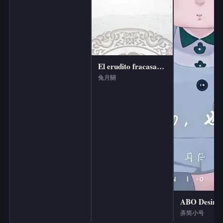
El erudito fracasado en los exámenes imperiales renació
兔月關
ABO Desire
弄简小号