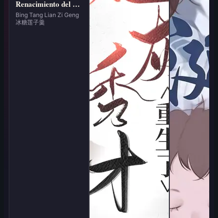
Renacimiento del Ser Celestial Supremo
Bing Tang Lian Zi Geng
冰糖莲子羹