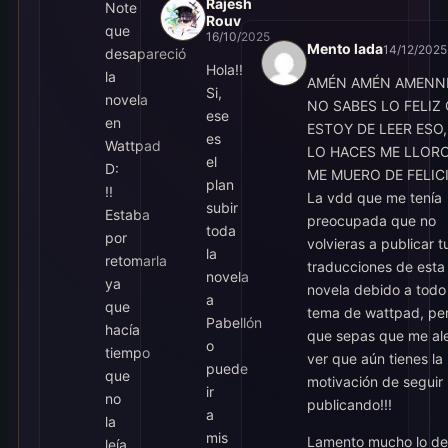
Rajesh
Note
Rouv
que
16/10/2025
Mento lada
14/12/2025
desapareció
Hola!!
la
AMÉN AMÉN AMENN
Si,
novela
NO SABES LO FELIZ
ese
en
ESTOY DE LEER ESO,
es
Wattpad
LO HACES ME LLORO
el
D:
ME MUERO DE FELIC
plan
!!
La vdd que me tenía
subir
Estaba
preocupada que no
toda
por
volvieras a publicar t
la
retomarla
traducciones de esta
novela
ya
novela debido a todo 
a
que
tema de wattpad, pe
Pabellón
hacía
que sepas que me al
o
tiempo
ver que aún tienes la
puede
que
motivación de seguir
ir
no
publicando!!!
a
la
mis
Lamento mucho lo de
leía