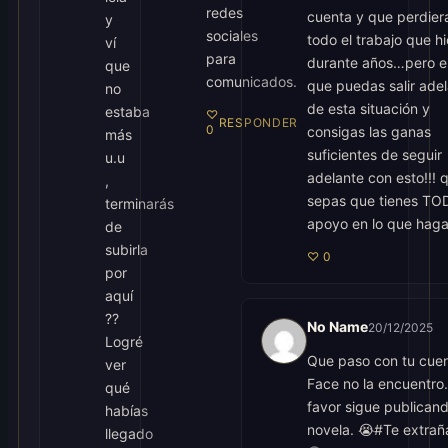
redes
cuenta y que perdier
y
sociales
todo el trabajo que hi
ví
para
durante años…pero e
que
comunicados.
que puedas salir ade
no
de esta situación y
estaba
♡
RESPONDER
0
consigas las ganas
más
suficientes de seguir
u.u
adelante con esto!!! 
,
sepas que tienes TO
terminarás
apoyo en lo que haga
de
subirla
♡
0
por
aquí
??
No Name
20/12/2025
Logré
Que paso con tu cue
ver
Face no la encuentro.
qué
favor sigue publicand
habías
novela. 😭#Te extra
llegado