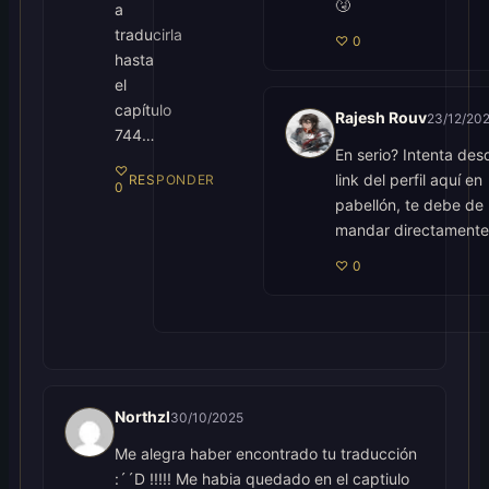
🤧
a
traducirla
♡
0
hasta
el
capítulo
Rajesh Rouv
23/12/20
744…
En serio? Intenta des
♡
link del perfil aquí en
RESPONDER
0
pabellón, te debe de
mandar directamente
♡
0
Northzl
30/10/2025
Me alegra haber encontrado tu traducción
:´´D !!!!! Me habia quedado en el captiulo