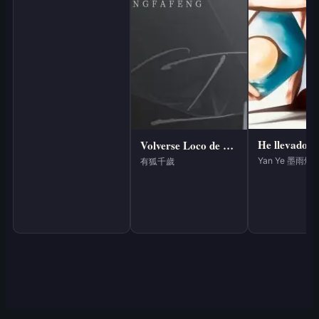
Volverse Loco de Forma Estable
Yan Ye 墨雨烟
有狐千歲