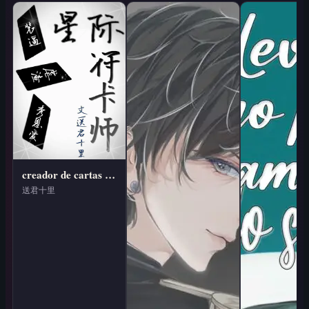
creador de cartas de hechizos en la era interestelar
送君十里