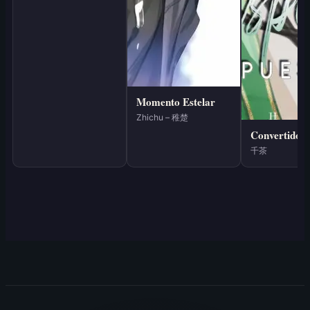
Momento Estelar
Zhichu – 稚楚
千茶