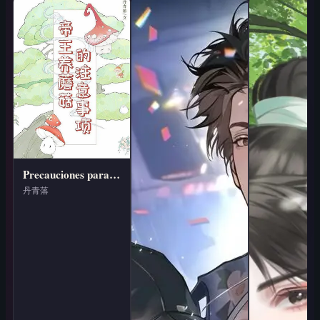
Precauciones para que un emperador críe hongos
丹青落