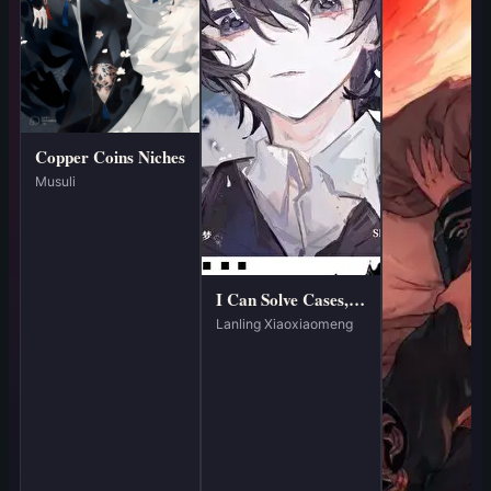
Copper Coins Niches
Musuli
I Can Solve Cases, And I Have Become A World Treasure
Lanling Xiaoxiaomeng