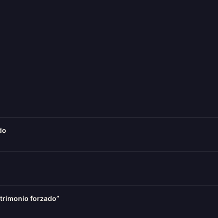
do
atrimonio forzado”