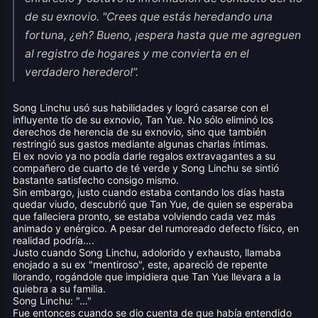
de su exnovio. "Crees que estás heredando una
fortuna, ¿eh? Bueno, ¡espera hasta que me agreguen
al registro de hogares y me convierta en el
verdadero heredero!”.
Song Linchu usó sus habilidades y logró casarse con el
influyente tío de su exnovio, Tan Yue. No sólo eliminó los
derechos de herencia de su exnovio, sino que también
restringió sus gastos mediante algunas charlas íntimas.
El ex novio ya no podía darle regalos extravagantes a su
compañero de cuarto de té verde y Song Linchu se sintió
bastante satisfecho consigo mismo.
Sin embargo, justo cuando estaba contando los días hasta
quedar viudo, descubrió que Tan Yue, de quien se esperaba
que falleciera pronto, se estaba volviendo cada vez más
animado y enérgico. A pesar del rumoreado defecto físico, en
realidad podría….
Justo cuando Song Linchu, adolorido y exhausto, llamaba
enojado a su ex "mentiroso", este, apareció de repente
llorando, rogándole que impidiera que Tan Yue llevara a la
quiebra a su familia.
Song Linchu: "…"
Fue entonces cuando se dio cuenta de que había entendido