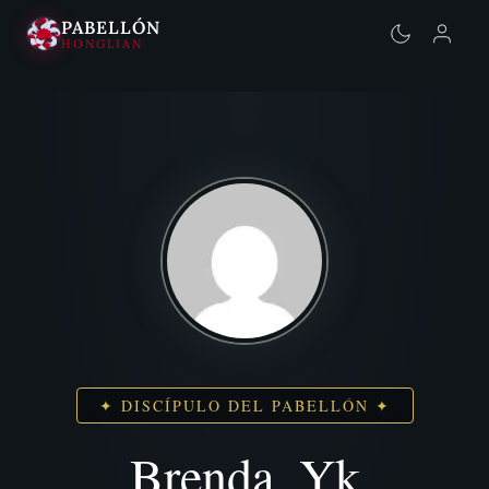
PABELLÓN
HONGLIAN
Saltar
al
contenido
✦ DISCÍPULO DEL PABELLÓN ✦
Brenda_Yk