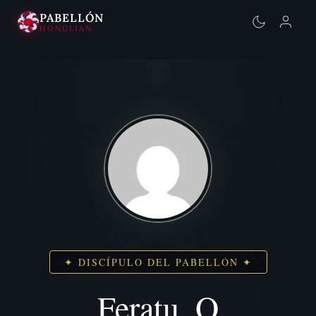
PABELLÓN
HONGLIAN
Saltar
al
contenido
✦ DISCÍPULO DEL PABELLÓN ✦
Feratu_O