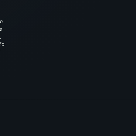
an
e
,
ño
”