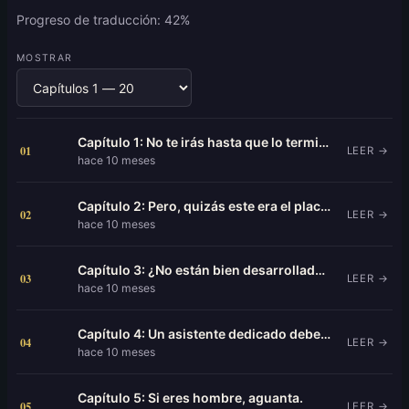
Progreso de traducción: 42%
MOSTRAR
Capítulo 1: No te irás hasta que lo termines.
01
LEER →
hace 10 meses
Capítulo 2: Pero, quizás este era el placer de ser jefe.
02
LEER →
hace 10 meses
Capítulo 3: ¿No están bien desarrollados mis bíceps?
03
LEER →
hace 10 meses
Capítulo 4: Un asistente dedicado debe realizar todos los deseos de su jefe.
04
LEER →
hace 10 meses
Capítulo 5: Si eres hombre, aguanta.
05
LEER →