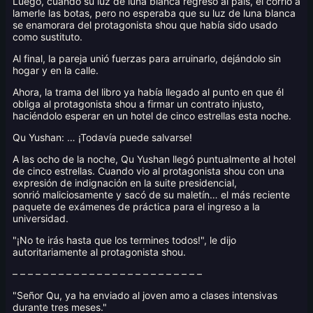
Luego, cuando su luz de luna blanca regresó al país, él corrió a
lamerle las botas, pero no esperaba que su luz de luna blanca
se enamorara del protagonista shou que había sido usado
como sustituto.
Al final, la pareja unió fuerzas para arruinarlo, dejándolo sin
hogar y en la calle.
Ahora, la trama del libro ya había llegado al punto en que él
obliga al protagonista shou a firmar un contrato injusto,
haciéndolo esperar en un hotel de cinco estrellas esta noche.
Qu Yushan: … ¡Todavía puede salvarse!
A las ocho de la noche, Qu Yushan llegó puntualmente al hotel
de cinco estrellas. Cuando vio al protagonista shou con una
expresión de indignación en la suite presidencial,
sonrió maliciosamente y sacó de su maletín… el más reciente
paquete de exámenes de práctica para el ingreso a la
universidad.
"¡No te irás hasta que los termines todos!", le dijo
autoritariamente al protagonista shou.
– – – – – – – – – – – – – – – – – – – – – – – – –
"Señor Qu, ya ha enviado al joven amo a clases intensivas
durante tres meses."