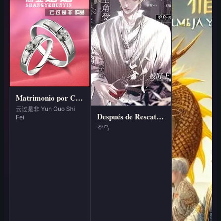
Matrimonio por Conveniencia [Renacimiento]
云过是非 Yun Guo Shi
Después de Rescatar al Protagonista del Lunático, me Convertí en su Obsesión
Fei
空乌