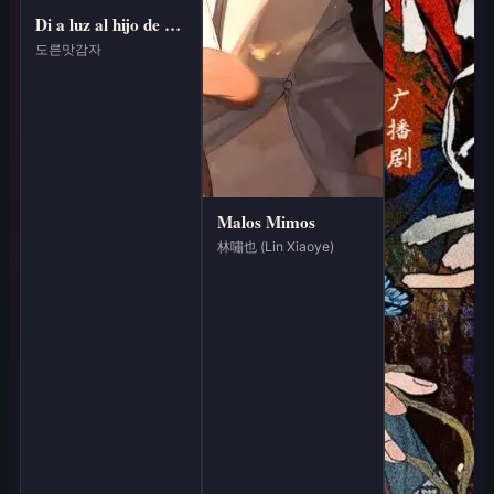
Di a luz al hijo de un monstruo con tentáculos
도른맛감자
Malos Mimos
林嘯也 (Lin Xiaoye)