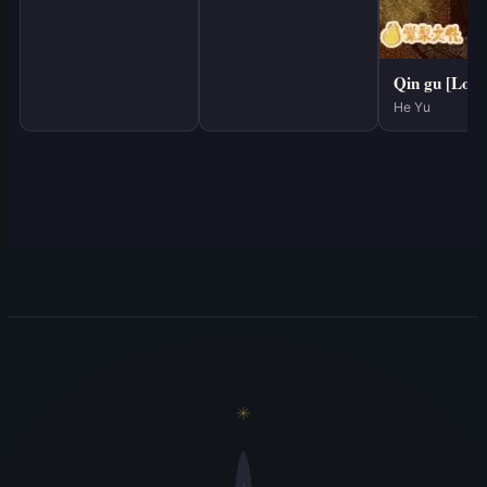
Qin gu [Love
He Yu