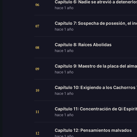
Capítulo 6: Nadie se atrevió a detenerlo
06
hace 1 año
Capítulo 7: Sospecha de posesión, el 
07
hace 1 año
Capítulo 8: Raíces Abolidas
08
hace 1 año
Capítulo 9: Maestro de la placa del alma
09
hace 1 año
Capítulo 10: Exigiendo a los Cachorros 
10
hace 1 año
Capítulo 11: Concentración de Qi Espiri
11
hace 1 año
Capítulo 12: Pensamientos malvados
12
hace 1 año