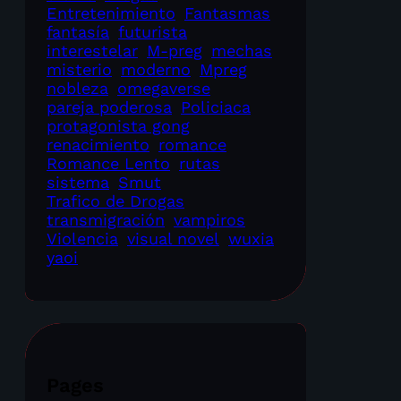
Entretenimiento
Fantasmas
fantasía
futurista
interestelar
M-preg
mechas
misterio
moderno
Mpreg
nobleza
omegaverse
pareja poderosa
Policiaca
protagonista gong
renacimiento
romance
Romance Lento
rutas
sistema
Smut
Trafico de Drogas
transmigración
vampiros
Violencia
visual novel
wuxia
yaoi
Pages