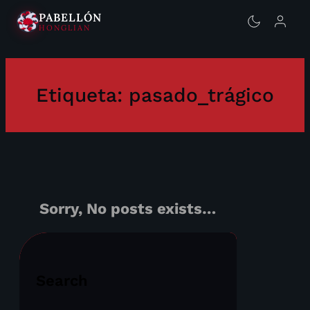
PABELLÓN
HONGLIAN
Saltar
al
contenido
Etiqueta:
pasado_trágico
Sorry, No posts exists…
Search