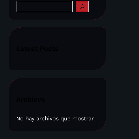
S
e
a
r
c
h
Latest Posts
Archieve
No hay archivos que mostrar.