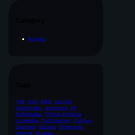
Category
Novela
Tags
+18
1vs1
ABO
acción
Asesinato
aventura
bl
bofetadas
China antigua
comedia
Cultivacion
Cultivo
Danmei
dioses
Dragones
drama
drogas