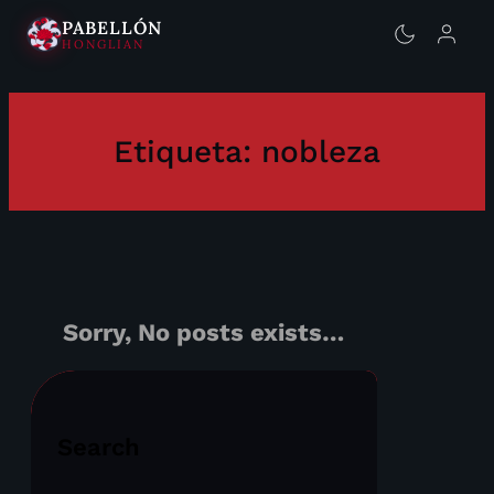
PABELLÓN
HONGLIAN
Saltar
al
contenido
Etiqueta:
nobleza
Sorry, No posts exists…
Search