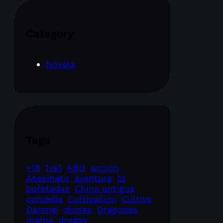
Category
Novela
Tags
+18
1vs1
ABO
acción
Asesinato
aventura
bl
bofetadas
China antigua
comedia
Cultivacion
Cultivo
Danmei
dioses
Dragones
drama
drogas