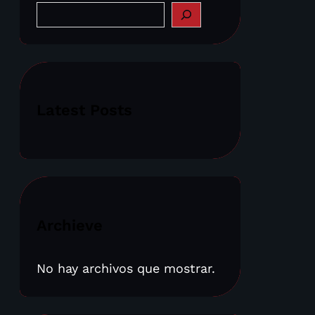
S
e
a
r
c
h
Latest Posts
Archieve
No hay archivos que mostrar.