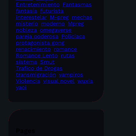
Entretenimiento
Fantasmas
fantasía
futurista
interestelar
M-preg
mechas
misterio
moderno
Mpreg
nobleza
omegaverse
pareja poderosa
Policiaca
protagonista gong
renacimiento
romance
Romance Lento
rutas
sistema
Smut
Trafico de Drogas
transmigración
vampiros
Violencia
visual novel
wuxia
yaoi
Pages