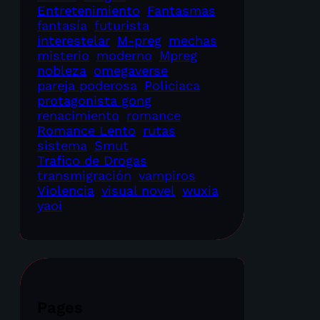
Entretenimiento
Fantasmas
fantasía
futurista
interestelar
M-preg
mechas
misterio
moderno
Mpreg
nobleza
omegaverse
pareja poderosa
Policiaca
protagonista gong
renacimiento
romance
Romance Lento
rutas
sistema
Smut
Trafico de Drogas
transmigración
vampiros
Violencia
visual novel
wuxia
yaoi
Pages