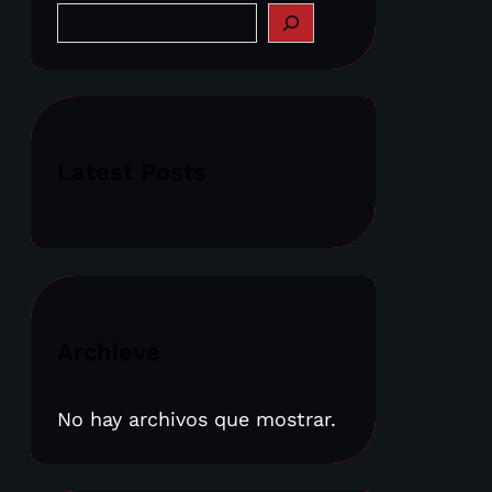
S
e
a
r
c
h
Latest Posts
Archieve
No hay archivos que mostrar.