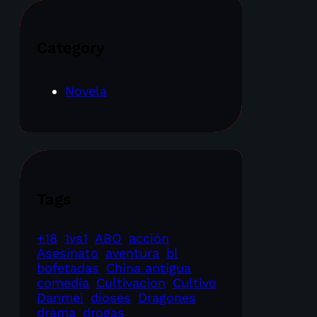
Category
Novela
Tags
+18
1vs1
ABO
acción
Asesinato
aventura
bl
bofetadas
China antigua
comedia
Cultivacion
Cultivo
Danmei
dioses
Dragones
drama
drogas