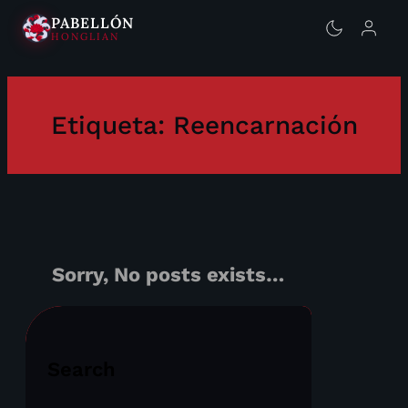
PABELLÓN
HONGLIAN
Saltar
al
contenido
Etiqueta:
Reencarnación
Sorry, No posts exists…
Search