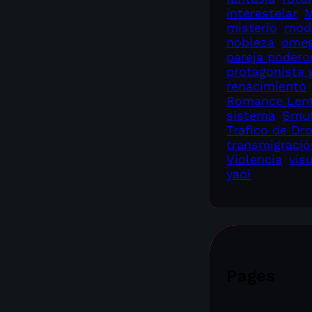
interestelar
M
misterio
mod
nobleza
omeg
pareja podero
protagonista 
renacimiento
Romance Len
sistema
Smu
Trafico de Dr
transmigració
Violencia
vis
yaoi
Pages