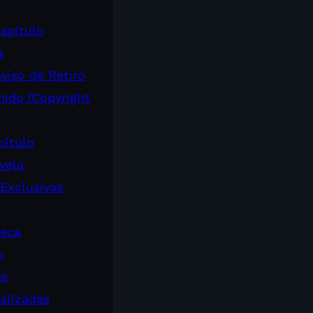
apítulo
a
viso de Retiro
nido (Copyright
pitulo
vela
 Exclusivas
teca
o
es
alizadas