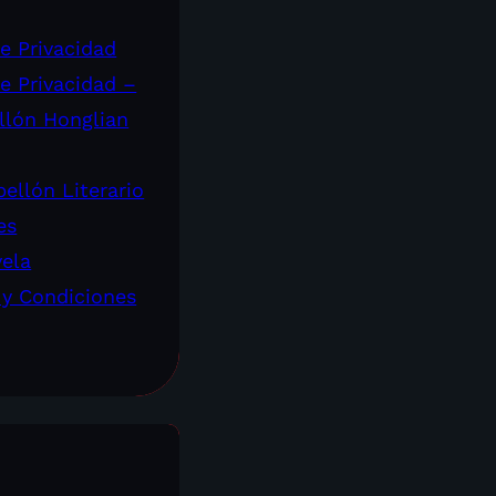
de Privacidad
de Privacidad –
llón Honglian
ellón Literario
es
vela
 y Condiciones