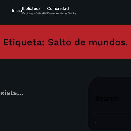
Biblioteca
Comunidad
Inicio
Catálogo Celestial
Crónicas de la Secta
Etiqueta:
Salto de mundos.
exists…
Search
S
e
a
r