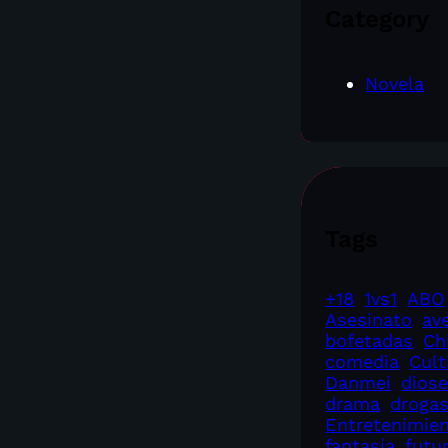
Category
Novela
Tags
+18
1vs1
ABO
Asesinato
av
bofetadas
Ch
comedia
Cult
Danmei
dios
drama
droga
Entretenimie
fantasía
futu