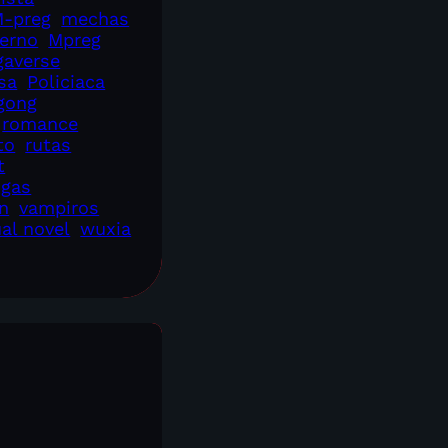
-preg
mechas
erno
Mpreg
averse
sa
Policiaca
gong
romance
to
rutas
t
ogas
n
vampiros
ual novel
wuxia