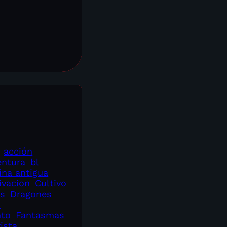
acción
entura
bl
ina antigua
ivacion
Cultivo
es
Dragones
s
nto
Fantasmas
rista