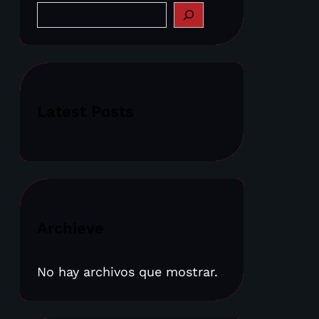
S
e
a
r
c
h
Latest Posts
Archieve
No hay archivos que mostrar.