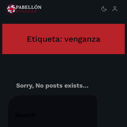
PABELLÓN
HONGLIAN
Saltar
al
contenido
Etiqueta:
venganza
Sorry, No posts exists…
Search