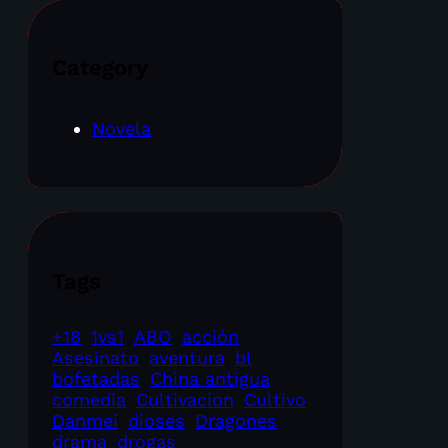
Category
Novela
Tags
+18
1vs1
ABO
acción
Asesinato
aventura
bl
bofetadas
China antigua
comedia
Cultivacion
Cultivo
Danmei
dioses
Dragones
drama
drogas