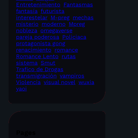
Entretenimiento
Fantasmas
fantasía
futurista
interestelar
M-preg
mechas
misterio
moderno
Mpreg
nobleza
omegaverse
pareja poderosa
Policiaca
protagonista gong
renacimiento
romance
Romance Lento
rutas
sistema
Smut
Trafico de Drogas
transmigración
vampiros
Violencia
visual novel
wuxia
yaoi
Pages