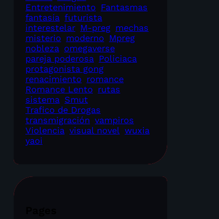
Entretenimiento
Fantasmas
fantasía
futurista
interestelar
M-preg
mechas
misterio
moderno
Mpreg
nobleza
omegaverse
pareja poderosa
Policiaca
protagonista gong
renacimiento
romance
Romance Lento
rutas
sistema
Smut
Trafico de Drogas
transmigración
vampiros
Violencia
visual novel
wuxia
yaoi
Pages