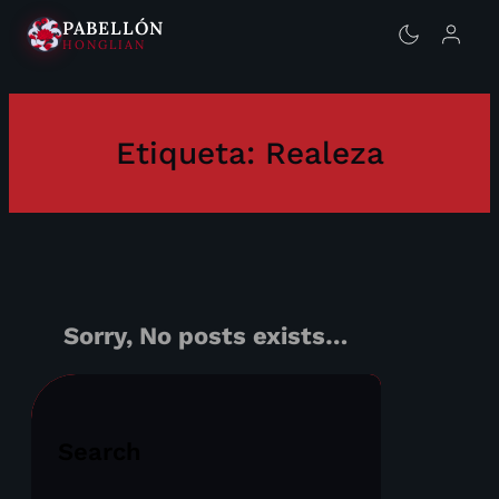
PABELLÓN
HONGLIAN
Saltar
al
contenido
Etiqueta:
Realeza
Sorry, No posts exists…
Search