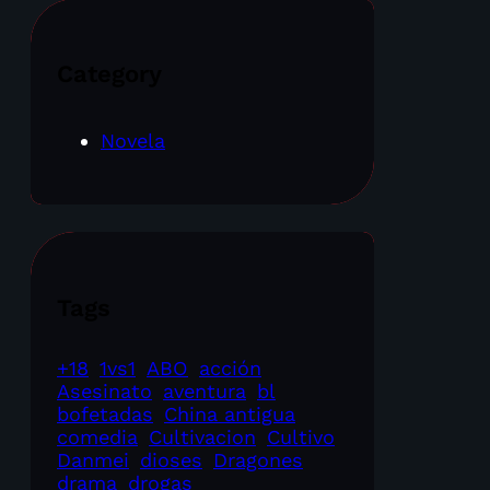
Category
Novela
Tags
+18
1vs1
ABO
acción
Asesinato
aventura
bl
bofetadas
China antigua
comedia
Cultivacion
Cultivo
Danmei
dioses
Dragones
drama
drogas