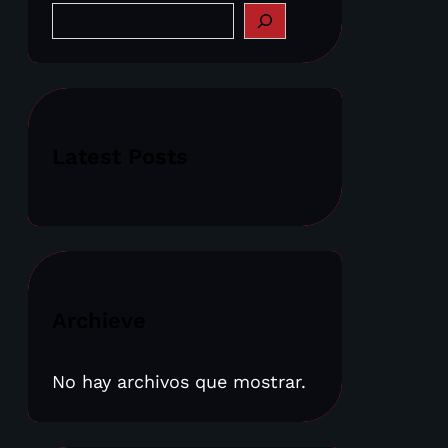
S
e
a
r
c
h
Latest Posts
Archieve
No hay archivos que mostrar.