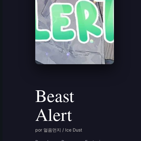
Beast
Alert
por 얼음먼지 / Ice Dust