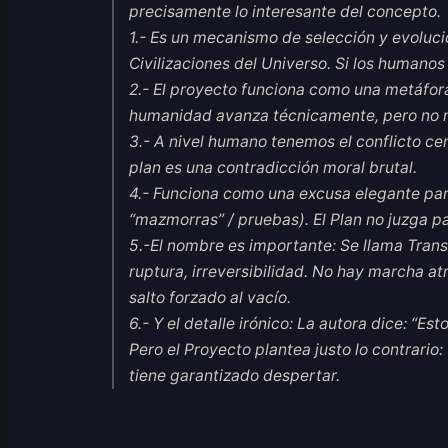
precisamente lo interesante del concepto.
1.- Es un mecanismo de selección y evoluci
Civilizaciones del Universo. Si los humanos
2.- El proyecto funciona como una metáfora
humanidad avanza técnicamente, pero no n
3.- A nivel humano tenemos el conflicto cen
plan es una contradicción moral brutal.
4.- Funciona como una excusa elegante para 
“mazmorras” / pruebas). El Plan no juzga pa
5.-El nombre es importante: Se llama Transi
ruptura, irreversibilidad. No hay marcha at
salto forzado al vacío.
6.- Y el detalle irónico: La autora dice: “Es
Pero el Proyecto plantea justo lo contrario
tiene garantizado despertar.