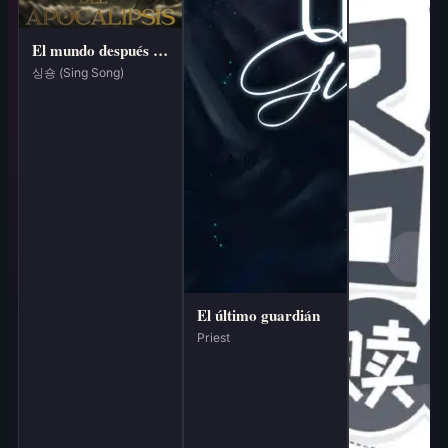
El mundo después del apocalipsis.
싱숑 (Sing Song)
El último guardián
Priest