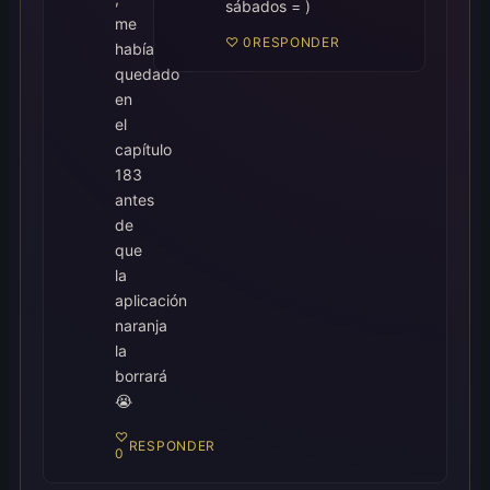
sábados = )
me
♡
0
RESPONDER
había
quedado
en
el
capítulo
183
antes
de
que
la
aplicación
naranja
la
borrará
😭
♡
RESPONDER
0