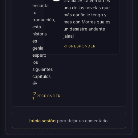
Gracias!!! La verdad es
encanta
una de las novelas que
tu
más cariño le tengo y
traducción,
mas con Morres que es
está
un desastre andante
historia
jajaaj
es
♡
0
RESPONDER
genial
espero
los
siguientes
capítulos
🤩
♡
RESPONDER
1
Inicia sesión
para dejar un comentario.