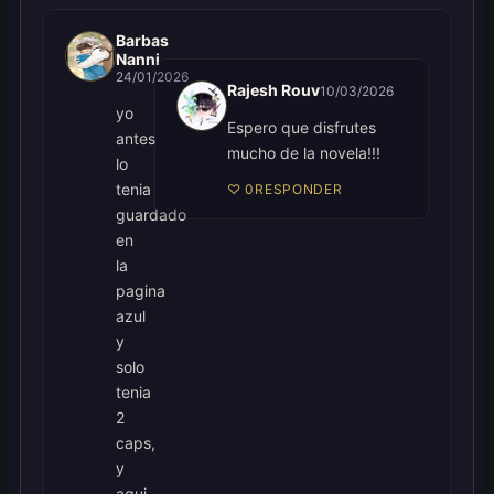
Barbas
Nanni
24/01/2026
Rajesh Rouv
10/03/2026
yo
Espero que disfrutes
antes
mucho de la novela!!!
lo
tenia
♡
0
RESPONDER
guardado
en
la
pagina
azul
y
solo
tenia
2
caps,
y
aqui