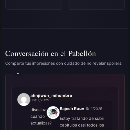
Conversación en el Pabellón
Comparte tus impresiones con cuidado de no revelar spoilers.
ahnjiwon_mihombre
06/11/2025
Rajesh Rouv
15/11/2025
disculpa,
cuándo
Estoy tratando de subir
actualizas?
capítulos casi todos los
,